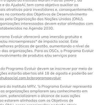
 o apoio do Instituto Marum Patrus (IMAP), da
 e do AjudaAí, tem como objetivo auxiliar as
is atrativas para investidores e, consequentemente,
ões no contexto dos Objetivos de Desenvolvimento
dos pela Organização das Nações Unidas (ONU).
rganizações interessadas devem estar alinhadas com
estabelecidos na Agenda 2030.
grama Evoluir oferecerá uma imersão gratuita e
e/ou microempresas* de impacto social. Este
 melhores práticas de gestão, aumentando o nível de
e das organizações. Para as OSCs, o Programa Evoluir
nvolvimento de produtos e/ou serviços para
 do Programa Evoluir devem se inscrever por meio de
rições estarão abertas até 18 de agosto e poderão ser
ohubsocial.com.br/programaevoluir
ra do Instituto MRV, “o Programa Evoluir representa
 as organizações ampliarem seu conhecimento em
sim, potencializarem o alcance de suas ações
ao estarem alinhadas com os Objetivos de