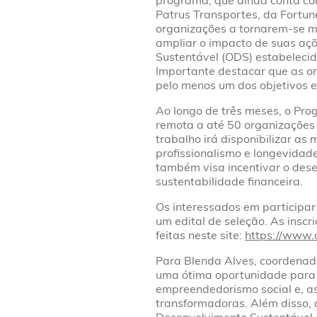
programa, que ainda conta com
Patrus Transportes, da Fortune
organizações a tornarem-se ma
ampliar o impacto de suas aç
Sustentável (ODS) estabeleci
Importante destacar que as o
pelo menos um dos objetivos 
Ao longo de três meses, o Pro
remota a até 50 organizações 
trabalho irá disponibilizar as
profissionalismo e longevidad
também visa incentivar o dese
sustentabilidade financeira.
Os interessados em participar
um edital de seleção. As insc
feitas neste site:
https://www.
Para Blenda Alves, coordenado
uma ótima oportunidade para
empreendedorismo social e, as
transformadoras. Além disso, 