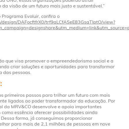
da ONU, essas organizações poderão atrair
da visão de um futuro mais justo e sustentável.”
 Programa Evoluir, confira o
/design/DAFocftfrX0/trf9aLCfASeE83GsaTIptQ/view?
m_campaign=designshare&utm_medium=link&utm_source=pu
ão que visa promover o empreendedorismo social e a
cando criar soluções e oportunidades para transformar
a das pessoas.
:
os primeiros passos para trilhar um futuro com mais
nte ligados ao poder transformador da educação. Por
cial da MRV&CO desenvolve e apoia importantes
 como essência oferecer possibilidades ainda
 Dessa forma, já conseguimos proporcionar
elhor para mais de 2,1 milhões de pessoas em nove