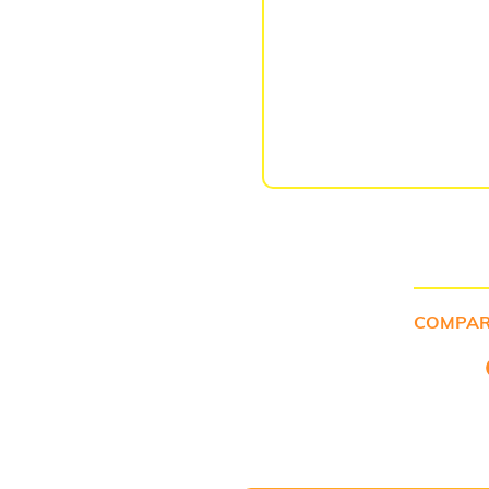
ida que tivemos
 disponibilidade.
do as pessoas,
ntecendo é muito
ormação é o que
COMPAR