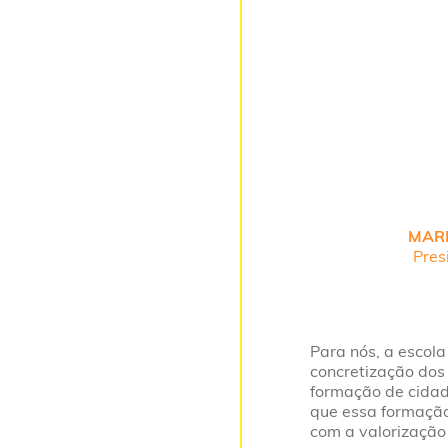
MAR
dor da 7ª edição
Pres
ar
Para nós, a escol
stituto MRV
concretização dos
zação feita por
formação de cidad
z toda a
que essa formação
e atravessaram
com a valorização 