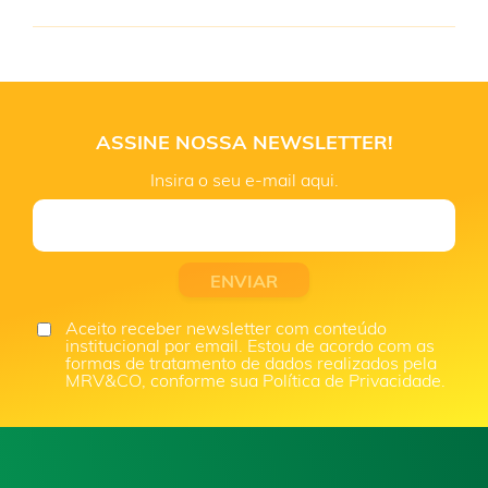
cuidar dos nossos realizadores do futuro.
Não trabalhamos com Leis de Incentivo, pois a MRV
é uma empresa com regime tributário de lucro
presumido. De acordo com o art. 10 da Lei
9.532/97 dispõe que: “do imposto apurado com
base no lucro arbitrado ou no lucro presumido não
ASSINE NOSSA NEWSLETTER!
será permitida qualquer dedução a título de
incentivo fiscal”, o que significa que somente as
Insira o seu e-mail aqui.
pessoas jurídicas tributadas com base no lucro real
podem usufruir do incentivo fiscal de que trata este
texto.
Aceito receber newsletter com conteúdo
institucional por email. Estou de acordo com as
formas de tratamento de dados realizados pela
MRV&CO, conforme sua Política de Privacidade.