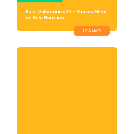
Fala, Voluntário #13 – Marcos Fileto,
de Belo Horizonte
LEIA MAIS