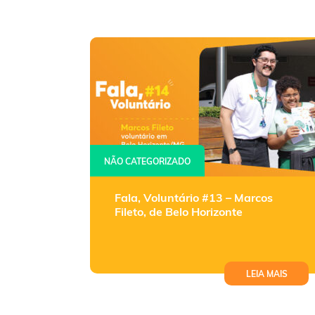
NÃO CATEGORIZADO
Fala, Voluntário #13 – Marcos
Fileto, de Belo Horizonte
LEIA MAIS