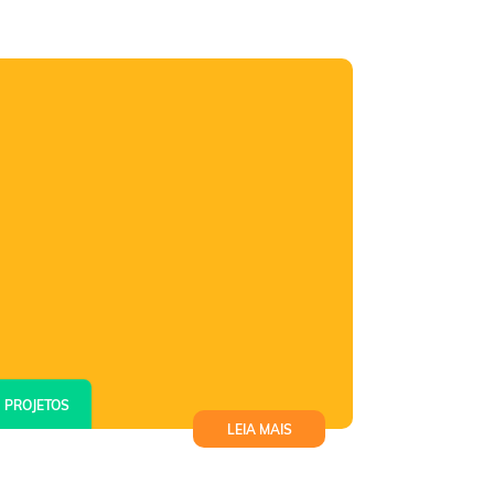
PROJETOS
LEIA MAIS
Projeto + Aprendizagem ofereceu
formação gratuita e orientação