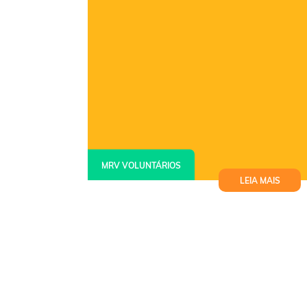
MRV VOLUNTÁRIOS
LEIA MAIS
Belo Horizonte recebe projeto que
aproxima crianças do universo das
profissões e da tecnologia