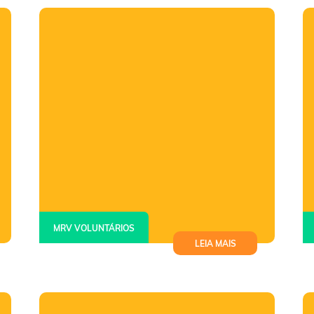
aprendizado em instituição de Belo
Horizonte
MRV VOLUNTÁRIOS
LEIA MAIS
Projeto leva educação STEM e
orientação profissional a alunos no
Aglomerado da Serra, em BH