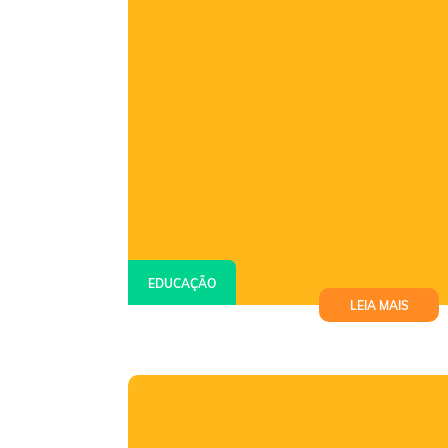
EDUCAÇÃO
LEIA MAIS
Jovens participam de encontro
sobre carreira e empregabilidade
na Arena MRV