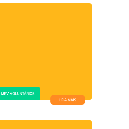
profissional para jovens em Belo
Horizonte
MRV VOLUNTÁRIOS
LEIA MAIS
Cultura mineira inspira oficina
criativa para crianças em Belo
Horizonte