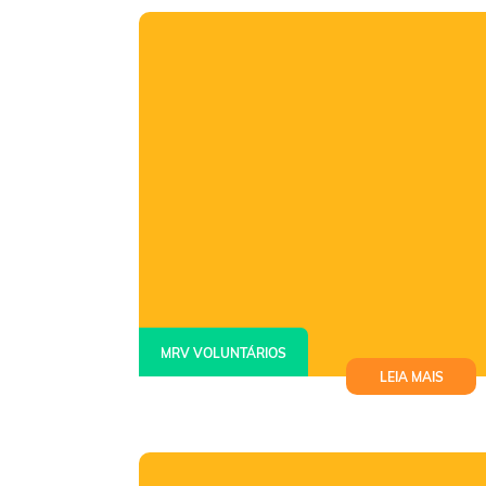
MRV VOLUNTÁRIOS
LEIA MAIS
Projeto incentiva leitura e escrita e
promove encontro entre crianças e
voluntários em Belo Horizonte