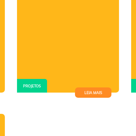
PROJETOS
LEIA MAIS
Instituto MRV&CO impacta mais
de 86 mil pessoas em 2025 e
amplia alcance social por meio da
educação