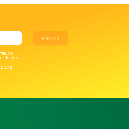
nteúdo
acordo com
me sua