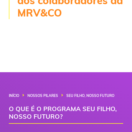
dos colaboradores da
MRV&CO
INÍCIO
NOSSOS PILARES
SEU FILHO, NOSSO FUTURO
O QUE É O PROGRAMA SEU FILHO,
NOSSO FUTURO?