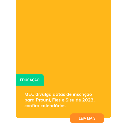
EDUCAÇÃO
MEC divulga datas de inscrição
para Prouni, Fies e Sisu de 2023,
confira calendários
LEIA MAIS