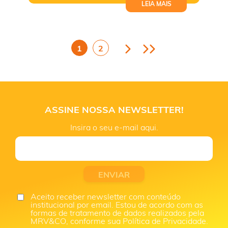
LEIA MAIS
1
2
ASSINE NOSSA NEWSLETTER!
Insira o seu e-mail aqui.
Aceito receber newsletter com conteúdo
institucional por email. Estou de acordo com as
formas de tratamento de dados realizados pela
MRV&CO, conforme sua Política de Privacidade.