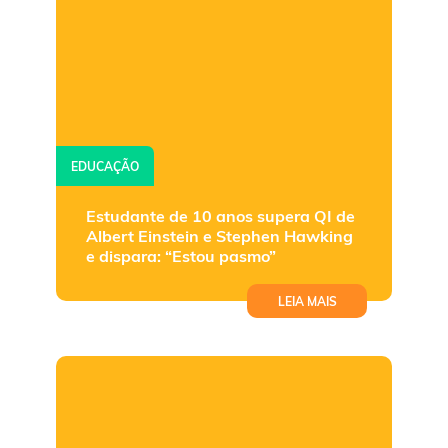
EDUCAÇÃO
Estudante de 10 anos supera QI de
Albert Einstein e Stephen Hawking
e dispara: “Estou pasmo”
LEIA MAIS