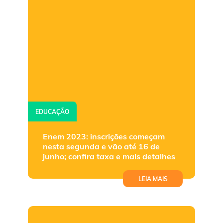
EDUCAÇÃO
Enem 2023: inscrições começam
nesta segunda e vão até 16 de
junho; confira taxa e mais detalhes
LEIA MAIS