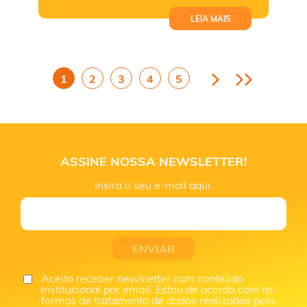
LEIA MAIS
1
2
3
4
5
ASSINE NOSSA NEWSLETTER!
Insira o seu e-mail aqui.
Aceito receber newsletter com conteúdo
institucional por email. Estou de acordo com as
formas de tratamento de dados realizados pela