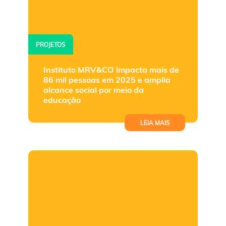
PROJETOS
Instituto MRV&CO impacta mais de
86 mil pessoas em 2025 e amplia
alcance social por meio da
educação
LEIA MAIS