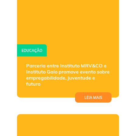
EDUCAÇÃO
Parceria entre Instituto MRV&CO e
Instituto Galo promove evento sobre
empregabilidade, juventude e
futuro
LEIA MAIS