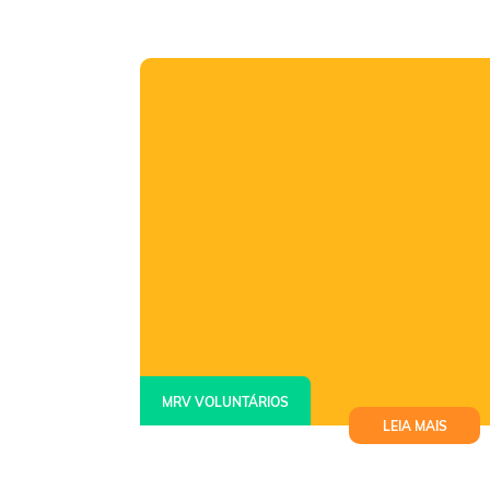
MRV VOLUNTÁRIOS
LEIA MAIS
Fala, Voluntária #11 – Lorenna
Emmanuele, de Belo Horizonte/MG