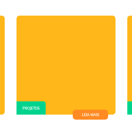
PROJETOS
LEIA MAIS
Instituto MRV e Hub Social lançam
o Programa Evoluir: Imersão em