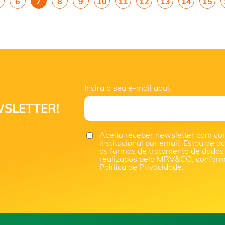
6
7
8
9
10
11
12
13
14
15
Insira o seu e-mail aqui.
SLETTER!
Aceito receber newsletter com co
institucional por email. Estou de 
as formas de tratamento de dados
realizados pela MRV&CO, confor
Política de Privacidade.