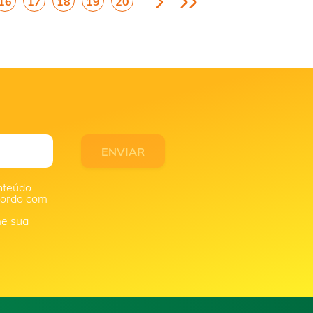
16
17
18
19
20
nteúdo
acordo com
me sua