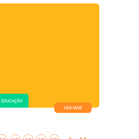
2023
EDUCAÇÃO
LEIA MAIS
Enem 2023: inscrições começam
nesta segunda e vão até 16 de
junho; confira taxa e mais detalhes