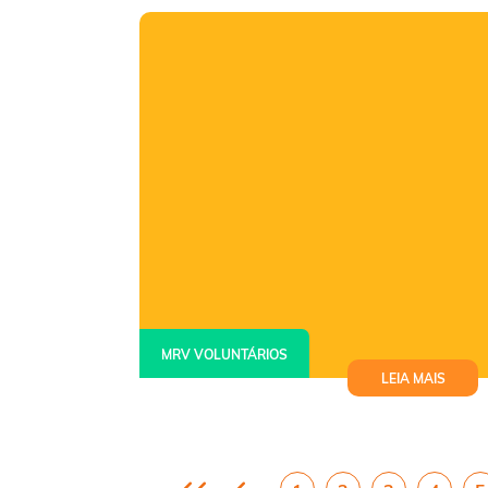
MRV VOLUNTÁRIOS
LEIA MAIS
Fala, Voluntária #10 – Maria
Carlinda, de Uberlândia/MG