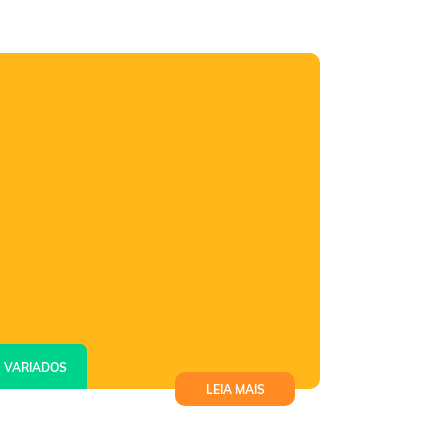
VARIADOS
LEIA MAIS
Retrospectiva das transformações
realizadas no primeiro semestre de