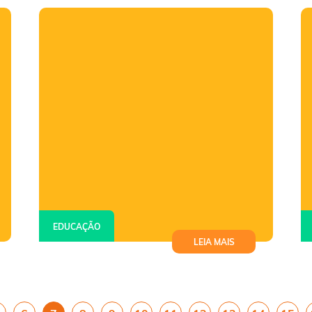
Empreendedorismo Social para
OSCs e Negócios Sociais
EDUCAÇÃO
LEIA MAIS
Sisu 2023: inscrições abertas;
saiba como funciona