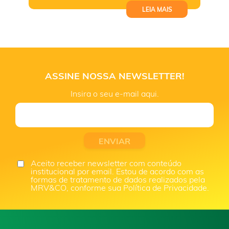
LEIA MAIS
ASSINE NOSSA NEWSLETTER!
Insira o seu e-mail aqui.
Aceito receber newsletter com conteúdo
institucional por email. Estou de acordo com as
formas de tratamento de dados realizados pela
MRV&CO, conforme sua Política de Privacidade.