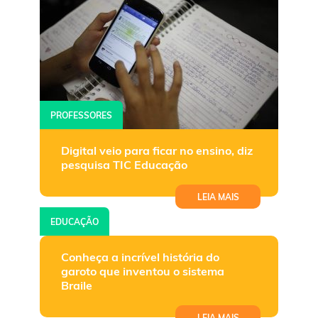
PROFESSORES
Digital veio para ficar no ensino, diz
pesquisa TIC Educação
LEIA MAIS
EDUCAÇÃO
Conheça a incrível história do
garoto que inventou o sistema
Braile
LEIA MAIS