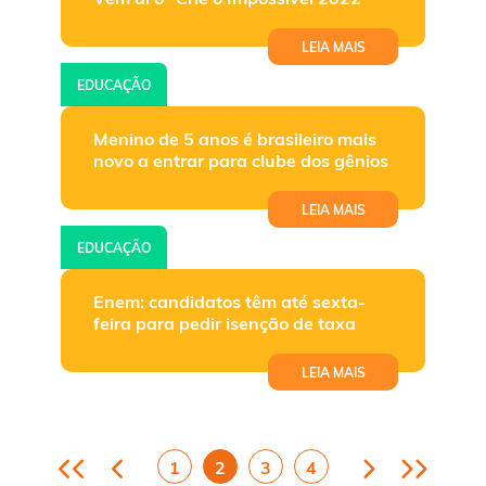
LEIA MAIS
EDUCAÇÃO
Menino de 5 anos é brasileiro mais
novo a entrar para clube dos gênios
LEIA MAIS
EDUCAÇÃO
Enem: candidatos têm até sexta-
feira para pedir isenção de taxa
LEIA MAIS
1
2
3
4