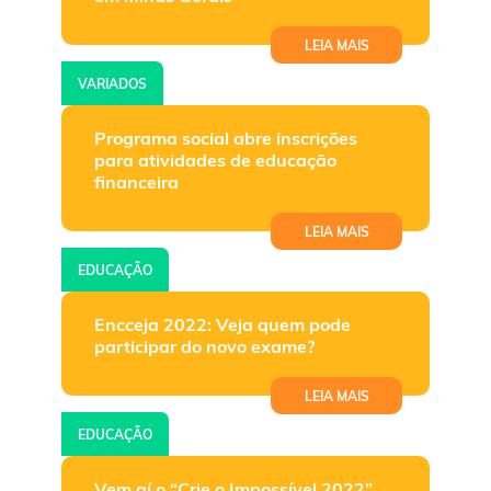
LEIA MAIS
VARIADOS
Programa social abre inscrições
para atividades de educação
financeira
LEIA MAIS
EDUCAÇÃO
Encceja 2022: Veja quem pode
participar do novo exame?
LEIA MAIS
EDUCAÇÃO
Vem aí o “Crie o Impossível 2022”