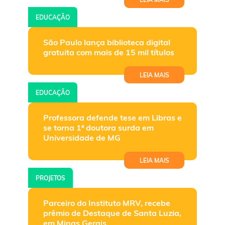
EDUCAÇÃO
São Paulo lança biblioteca digital
gratuita com mais de 15 mil títulos
LEIA MAIS
EDUCAÇÃO
Professora defende tese em Libras e
se torna 1ª doutora surda em
Universidade de MG
LEIA MAIS
PROJETOS
Parceiro do Instituto MRV, recebe
prêmio de Destaque de Santa Luzia,
em Minas Gerais