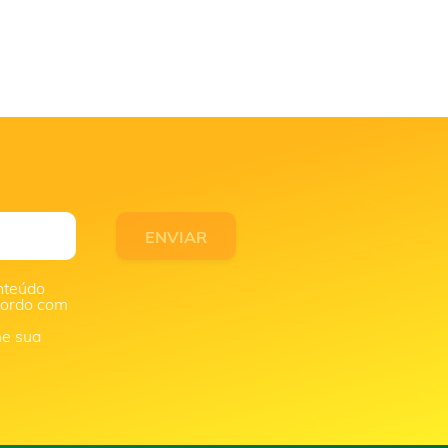
nteúdo
acordo com
me sua