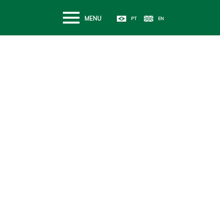
MENU
TRANSPARÊNCIA
Relatório de Atividades
Selecione o ano
Se tem uma coisa em que a gente acredita é no poder tra
da educação. É nisso que investimos toda nossa energia, s