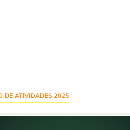
cerias ou
s mais de um
iamos ou
. Isso sim é
para todos.
ossa jornada
mamos. Vamos
O DE ATIVIDADES 2025