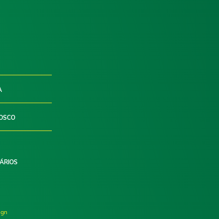
A
OSCO
ÁRIOS
ign