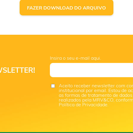
FAZER DOWNLOAD DO ARQUIVO
Insira o seu e-mail aqui.
SLETTER!
Aceito receber newsletter com co
institucional por email. Estou de 
as formas de tratamento de dados
realizados pela MRV&CO, confor
Política de Privacidade.