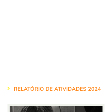
parcerias ou angariando voluntários que pensem
como a gente.
E para nós, não tem orgulho maior do que ver cada
um dos mais de um milhão de beneficiados pelos
projetos educacionais que criamos ou apoiamos
ganhar asas e voar, direto para um futuro melhor.
Isso sim é transformar o mundo, levando igualdade
e oportunidades para todos. No nosso relatório,
você conhece um pouco mais sobre a nossa jornada
em cada ano: por onde andamos e as vidas que
transformamos. Vamos juntos?
Confira o Relatório em alta definição
RELATÓRIO DE ATIVIDADES 2024