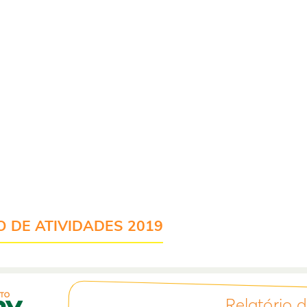
cerias ou
s mais de um
iamos ou
. Isso sim é
para todos.
ossa jornada
mamos. Vamos
O DE ATIVIDADES 2019