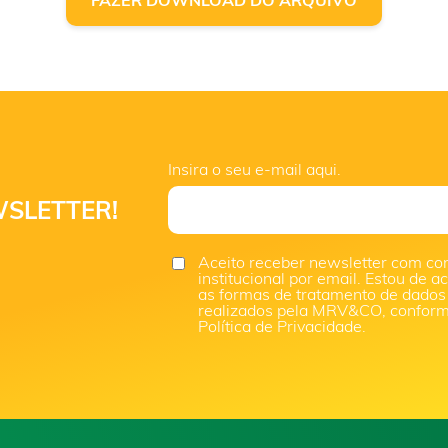
Insira o seu e-mail aqui.
SLETTER!
Aceito receber newsletter com co
institucional por email. Estou de 
as formas de tratamento de dados
realizados pela MRV&CO, confor
Política de Privacidade.