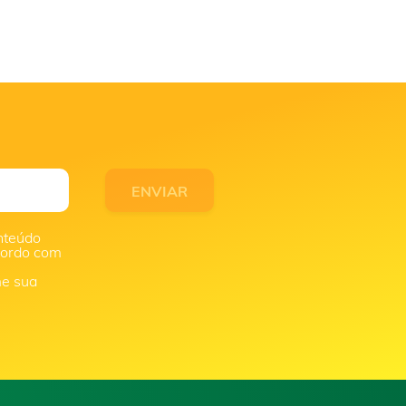
nteúdo
acordo com
me sua