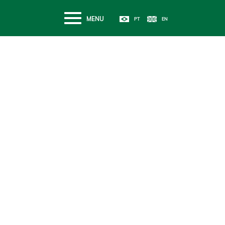
MENU
TRANSPARÊNCIA
Relatório de Atividades
Selecione o ano
Se tem uma coisa em que a gente acredita é no poder tra
da educação. É nisso que investimos toda nossa energia, s