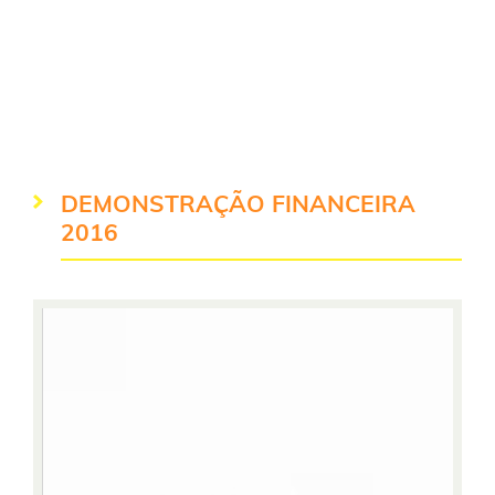
para a educação. Todos os nossos dados são
auditados e publicados anualmente aqui no site do
Instituto MRV e no nosso Relatório de Atividades.
Também monitoramos os resultados de todos os
programas, projetos e parcerias. Afinal, atuamos
para transformarmos cada vez mais vidas.
DEMONSTRAÇÃO FINANCEIRA
2016