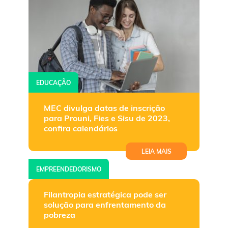
EDUCAÇÃO
MEC divulga datas de inscrição
para Prouni, Fies e Sisu de 2023,
confira calendários
LEIA MAIS
EMPREENDEDORISMO
Filantropia estratégica pode ser
solução para enfrentamento da
pobreza