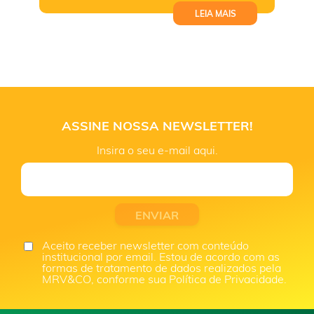
LEIA MAIS
ASSINE NOSSA NEWSLETTER!
Insira o seu e-mail aqui.
Aceito receber newsletter com conteúdo
institucional por email. Estou de acordo com as
formas de tratamento de dados realizados pela
MRV&CO, conforme sua Política de Privacidade.