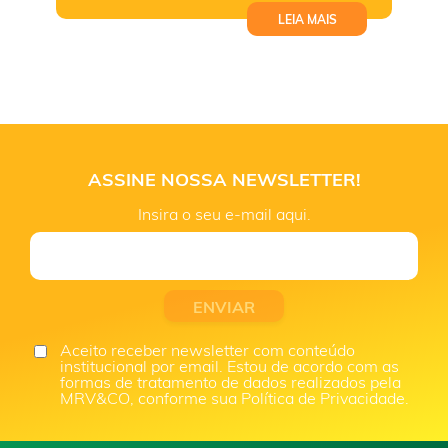
LEIA MAIS
ASSINE NOSSA NEWSLETTER!
Insira o seu e-mail aqui.
Aceito receber newsletter com conteúdo
institucional por email. Estou de acordo com as
formas de tratamento de dados realizados pela
MRV&CO, conforme sua Política de Privacidade.