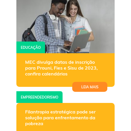
EDUCAÇÃO
MEC divulga datas de inscrição
para Prouni, Fies e Sisu de 2023,
confira calendários
LEIA MAIS
EMPREENDEDORISMO
Filantropia estratégica pode ser
solução para enfrentamento da
pobreza